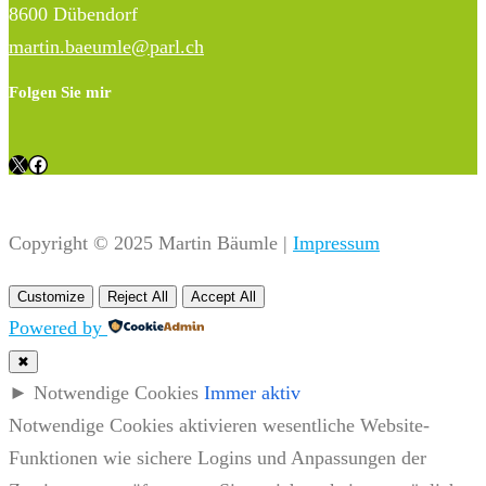
8600 Dübendorf
martin.baeumle@parl.ch
Folgen Sie mir
X
Facebook
Copyright © 2025 Martin Bäumle |
Impressum
Customize
Reject All
Accept All
Powered by
✖
►
Notwendige Cookies
Immer aktiv
Notwendige Cookies aktivieren wesentliche Website-
Funktionen wie sichere Logins und Anpassungen der